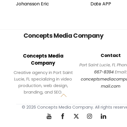
Johansson Eric
Date APP
Back
Concepts Media Company
To
Top
Contact
Concepts Media
Company
Port Saint Lucie, FL
Phon
667-8394
Email
Creative agency in Port Saint
Lucie, FL specializing in video
conceptsmediacomp
production, web design,
mail.com
branding, and SEO.
©
2026
Concepts Media Company. All rights reserv
YouTube
Facebook
Twitter
Instagram
LinkedIn