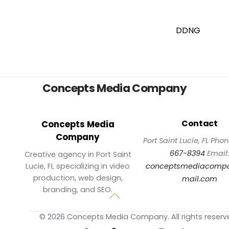
DDNG
Back
Concepts Media Company
To
Top
Contact
Concepts Media
Company
Port Saint Lucie, FL
Phon
667-8394
Email
Creative agency in Port Saint
Lucie, FL specializing in video
conceptsmediacomp
production, web design,
mail.com
branding, and SEO.
©
2026
Concepts Media Company. All rights reserv
YouTube
Facebook
Twitter
Instagram
LinkedIn